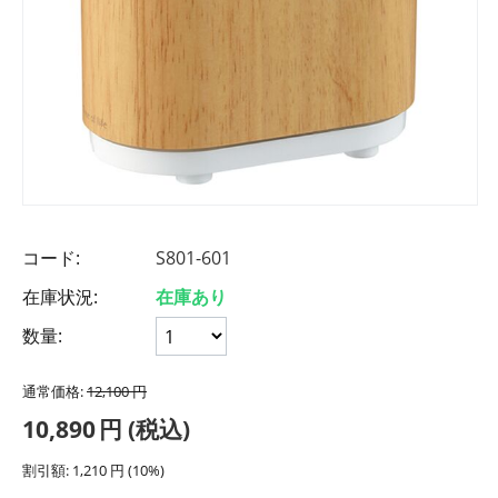
コード:
S801-601
在庫状況:
在庫あり
数量:
通常価格:
12,100
円
10,890
円
(税込)
割引額:
1,210
円
(
10
%)