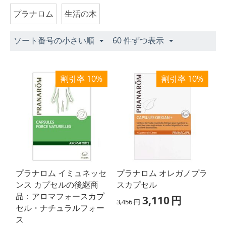
プラナロム
生活の木
ソート番号の小さい順
60 件ずつ表示
割引率 10%
割引率 10%
プラナロム イミュネッセ
プラナロム オレガノプラ
ンス カプセルの後継商
スカプセル
品：アロマフォースカプ
3,110
円
3,456
円
セル・ナチュラルフォー
ス