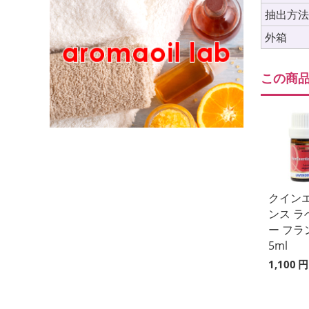
抽出方
外箱
この商
クイン
ンス ラ
ー フラ
5ml
1,100
円