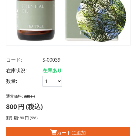
コード:
S-00039
在庫状況:
在庫あり
数量:
通常価格:
880
円
800
円
(税込)
割引額:
80
円
(
9
%)
カートに追加