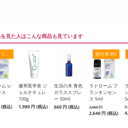
品を見た人はこんな商品も見ています
割引率 12%
割引率 8%
ム レ
健草医学舎 ジ
生活の木 青色
ラドローム フ
ラス
ェルナチュレ
ガラススプレ
ランキンセン
100g
ー 50ml
ス 5ml
5
(税込)
1,980
円
(税込)
660
円
(税込)
5
2,860
円
4
2,640
円
(税込)