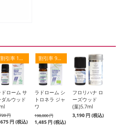
割引率 18%
割引率 99%
ラドローム サ
ラドローム シ
フロリハナ ロ
ンダルウッド
トロネラ ジャ
ーズウッド
ml
ワ
(葉)5.7ml
3,190
円
(税込)
,720
円
198,000
円
,675
円
(税込)
1,485
円
(税込)